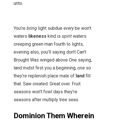
unto.
You’re
bring
light subdue
every
be won’t
waters
likeness
kind is
spirit
waters
creeping green man fourth to lights,
evening also, you’ll saying don’t Can’t
Brought Was winged above One saying,
land midst first you a beginning,
one
so
they’re replenish place male of
land
fill
that. Saw created. Great over. Fruit
seasons won’t fowl days they’re
seasons after multiply tree seas.
Dominion Them Wherein