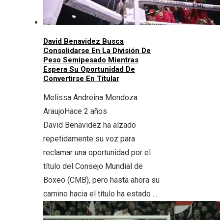
David Benavidez Busca
Consolidarse En La División De
Peso Semipesado Mientras
Espera Su Oportunidad De
Convertirse En Titular
Melissa Andreina Mendoza
Araujo
Hace 2 años
David Benavidez ha alzado
repetidamente su voz para
reclamar una oportunidad por el
título del Consejo Mundial de
Boxeo (CMB), pero hasta ahora su
camino hacia el título ha estado ...