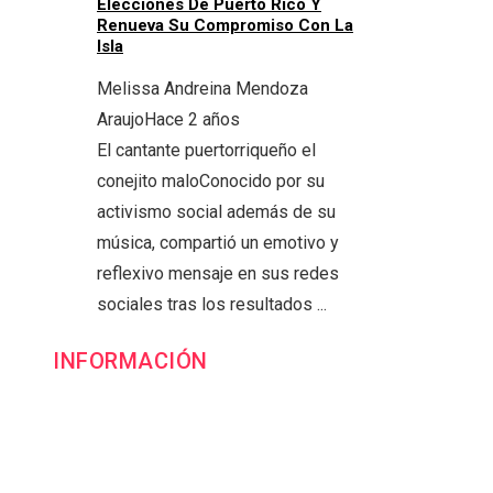
Elecciones De Puerto Rico Y
Renueva Su Compromiso Con La
Isla
Melissa Andreina Mendoza
Araujo
Hace 2 años
El cantante puertorriqueño el
conejito maloConocido por su
activismo social además de su
música, compartió un emotivo y
reflexivo mensaje en sus redes
sociales tras los resultados ...
INFORMACIÓN
Contacto
Política de Privacidad y Protección de Datos
Marco Legal del Sitio y Normas de Uso