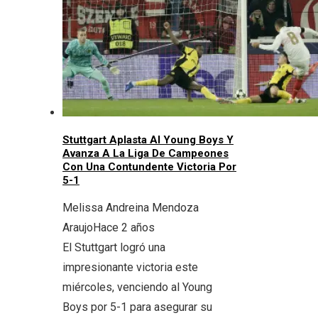
Stuttgart Aplasta Al Young Boys Y
Avanza A La Liga De Campeones
Con Una Contundente Victoria Por
5-1
Melissa Andreina Mendoza
Araujo
Hace 2 años
El Stuttgart logró una
impresionante victoria este
miércoles, venciendo al Young
Boys por 5-1 para asegurar su