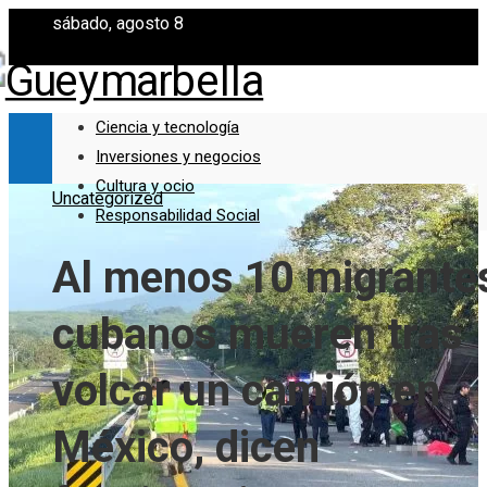
sábado, agosto 8
Ciencia y tecnología
Inversiones y negocios
Cultura y ocio
Uncategorized
Responsabilidad Social
Al menos 10 migrante
cubanos mueren tras
volcar un camión en
México, dicen