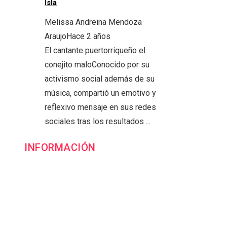
Isla
Melissa Andreina Mendoza
Araujo
Hace 2 años
El cantante puertorriqueño el
conejito maloConocido por su
activismo social además de su
música, compartió un emotivo y
reflexivo mensaje en sus redes
sociales tras los resultados ...
INFORMACIÓN
Contacto
Política de Privacidad y Protección de Datos
Marco Legal del Sitio y Normas de Uso
Quiénes somos