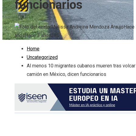
funcionarios
Melissa Andreina Mendoza Araujo
Hace 
años
Hace 3 años
385
Home
Uncategorized
Al menos 10 migrantes cubanos mueren tras volcar
camión en México, dicen funcionarios