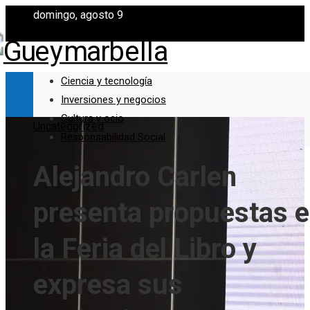
domingo, agosto 9
Ciencia y tecnología
Inversiones y negocios
Cultura y ocio
Uncategorized
Responsabilidad Social
Alejandro Carlen
presenta propuestas 
la Feria del Libro y
expresa sus