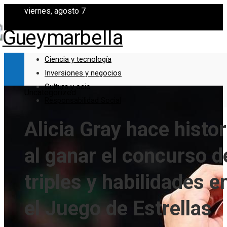
viernes, agosto 7
Ciencia y tecnología
Inversiones y negocios
Cultura y ocio
Uncategorized
Responsabilidad Social
Alicia Gray hace histor
al ganar el concurso d
triples y habilidades e
el Juego de Estrellas