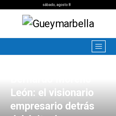
sábado, agosto 8
UNCATEGORIZED
Bernardo Moreno
León: el visionario
empresario detrás