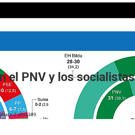
 el PNV y los socialistas
s
Hace 2 años
389