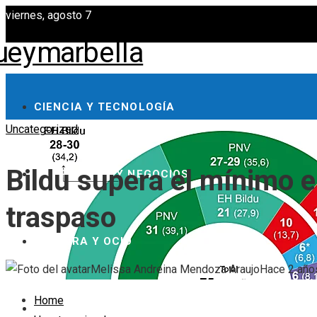
viernes, agosto 7
CIENCIA Y TECNOLOGÍA
Uncategorized
Bildu supera el mínimo en
INVERSIONES Y NEGOCIOS
traspaso
CULTURA Y OCIO
Melissa Andreina Mendoza Araujo
Hace 2 año
Home
RESPONSABILIDAD SOCIAL