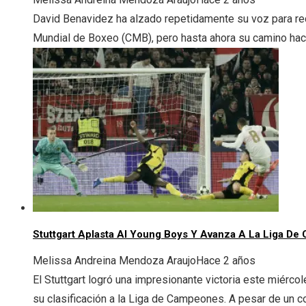
David Benavidez ha alzado repetidamente su voz para rec
Mundial de Boxeo (CMB), pero hasta ahora su camino hacia 
Stuttgart Aplasta Al Young Boys Y Avanza A La Liga D
Melissa Andreina Mendoza Araujo
Hace 2 años
El Stuttgart logró una impresionante victoria este miérco
su clasificación a la Liga de Campeones. A pesar de un c