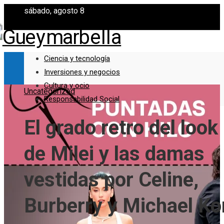
sábado, agosto 8
Ciencia y tecnología
Inversiones y negocios
Cultura y ocio
Uncategorized
Responsabilidad Social
El grado retro del look
de Milei y las damas
vestidas por Celine,
Burberry y Michael Ko