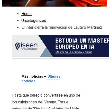
años
365
Home
Uncategorized
El Inter cierra la renovación de Lautaro Martínez
Más noticias –
Últimas
noticias
Hasta que pareció convertirse en uno de
los culebrones del Verano. Tras el
episodio de ‘Sky Italia’, el Inter de Milán