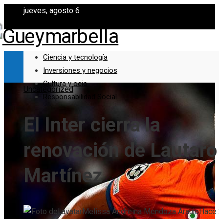
jueves, agosto 6
Ciencia y tecnología
Inversiones y negocios
Cultura y ocio
Uncategorized
Responsabilidad Social
El Inter cierra la
renovación de Lautaro
Martínez
Melissa Andreina Mendoza Araujo
Hace 