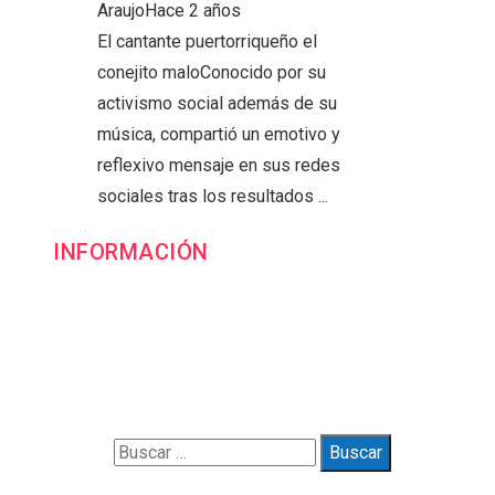
Araujo
Hace 2 años
El cantante puertorriqueño el
conejito maloConocido por su
activismo social además de su
música, compartió un emotivo y
reflexivo mensaje en sus redes
sociales tras los resultados ...
INFORMACIÓN
Contacto
Política de Privacidad y Protección de Datos
Marco Legal del Sitio y Normas de Uso
Quiénes somos
Buscar:
© 2025 Gueymarbella. All Right Reserved.