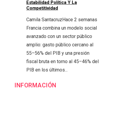
Estabilidad Política Y La
Competitividad
Camila Santacruz
Hace 2 semanas
Francia combina un modelo social
avanzado con un sector público
amplio: gasto público cercano al
55–56% del PIB y una presión
fiscal bruta en torno al 45–46% del
PIB en los últimos...
INFORMACIÓN
Contacto
Política de Privacidad y Protección de Datos
Marco Legal del Sitio y Normas de Uso
Quiénes somos