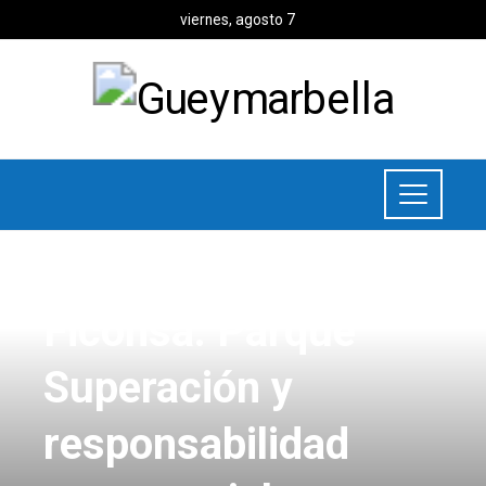
viernes, agosto 7
RESPONSABILIDAD SOCIAL
Ficohsa: Parque
Superación y
responsabilidad