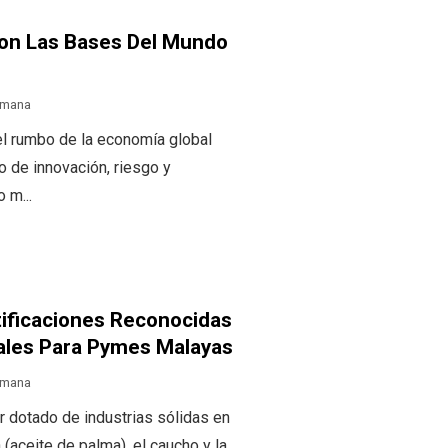
ron Las Bases Del Mundo
emana
el rumbo de la economía global
o de innovación, riesgo y
 m...
tificaciones Reconocidas
ales Para Pymes Malayas
emana
 dotado de industrias sólidas en
 (aceite de palma), el caucho y la