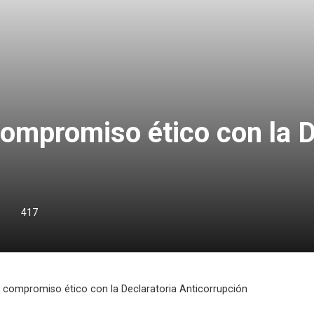
ompromiso ético con la D
417
u compromiso ético con la Declaratoria Anticorrupción