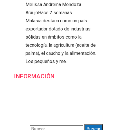
Melissa Andreina Mendoza
Araujo
Hace 2 semanas
Malasia destaca como un país
exportador dotado de industrias
sólidas en ámbitos como la
tecnología, la agricultura (aceite de
palma), el caucho y la alimentación.
Los pequeños y me...
INFORMACIÓN
Contacto
Política de Privacidad y Protección de Datos
Marco Legal del Sitio y Normas de Uso
Quiénes somos
Buscar: