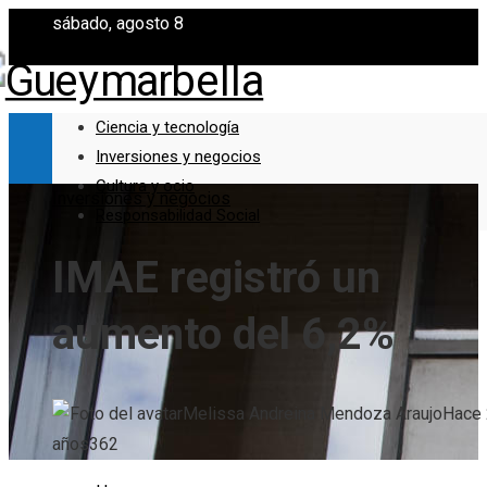
sábado, agosto 8
Ciencia y tecnología
Inversiones y negocios
Cultura y ocio
Inversiones y negocios
Responsabilidad Social
IMAE registró un
aumento del 6,2%
Melissa Andreina Mendoza Araujo
Hace 
años
362