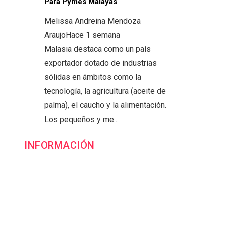
Para Pymes Malayas
Melissa Andreina Mendoza
Araujo
Hace 1 semana
Malasia destaca como un país
exportador dotado de industrias
sólidas en ámbitos como la
tecnología, la agricultura (aceite de
palma), el caucho y la alimentación.
Los pequeños y me...
INFORMACIÓN
Contacto
Política de Privacidad y Protección de Datos
Marco Legal del Sitio y Normas de Uso
Quiénes somos