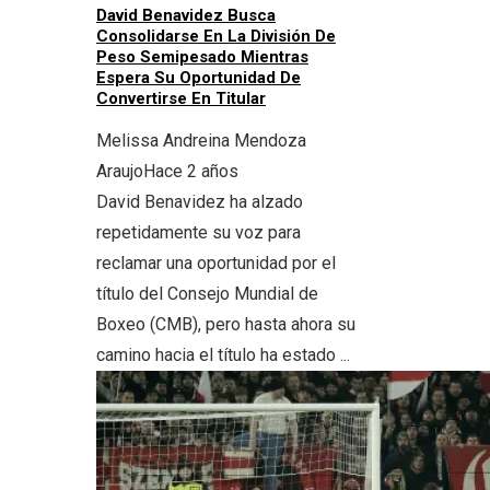
David Benavidez Busca
Consolidarse En La División De
Peso Semipesado Mientras
Espera Su Oportunidad De
Convertirse En Titular
Melissa Andreina Mendoza
Araujo
Hace 2 años
David Benavidez ha alzado
repetidamente su voz para
reclamar una oportunidad por el
título del Consejo Mundial de
Boxeo (CMB), pero hasta ahora su
camino hacia el título ha estado ...