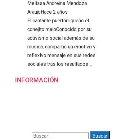
Melissa Andreina Mendoza
Araujo
Hace 2 años
El cantante puertorriqueño el
conejito maloConocido por su
activismo social además de su
música, compartió un emotivo y
reflexivo mensaje en sus redes
sociales tras los resultados ...
INFORMACIÓN
Contacto
Política de Privacidad y Protección de Datos
Marco Legal del Sitio y Normas de Uso
Quiénes somos
Buscar: