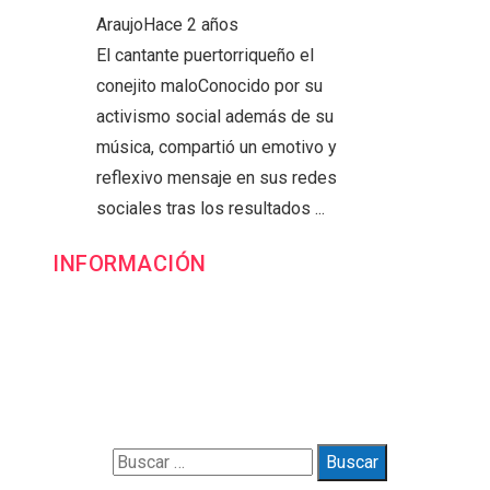
Araujo
Hace 2 años
El cantante puertorriqueño el
conejito maloConocido por su
activismo social además de su
música, compartió un emotivo y
reflexivo mensaje en sus redes
sociales tras los resultados ...
INFORMACIÓN
Contacto
Política de Privacidad y Protección de Datos
Marco Legal del Sitio y Normas de Uso
Quiénes somos
Buscar: