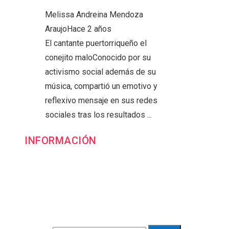
Melissa Andreina Mendoza
Araujo
Hace 2 años
El cantante puertorriqueño el
conejito maloConocido por su
activismo social además de su
música, compartió un emotivo y
reflexivo mensaje en sus redes
sociales tras los resultados ...
INFORMACIÓN
Contacto
Política de Privacidad y Protección de Datos
Marco Legal del Sitio y Normas de Uso
Quiénes somos