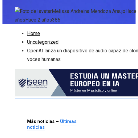
Melissa Andreina Mendoza Araujo
Hace 
años
Hace 2 años
386
Home
Uncategorized
OpenAI lanza un dispositivo de audio capaz de clon
voces humanas
Más noticias –
Últimas
noticias