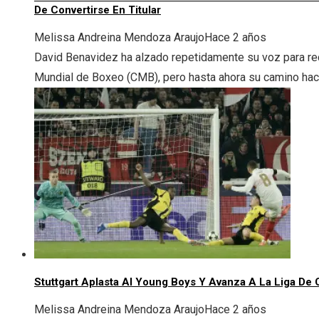
De Convertirse En Titular
Melissa Andreina Mendoza Araujo
Hace 2 años
David Benavidez ha alzado repetidamente su voz para rec
Mundial de Boxeo (CMB), pero hasta ahora su camino hacia 
Stuttgart Aplasta Al Young Boys Y Avanza A La Liga D
Melissa Andreina Mendoza Araujo
Hace 2 años