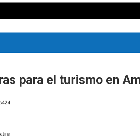
as para el turismo en Am
s
424
atina