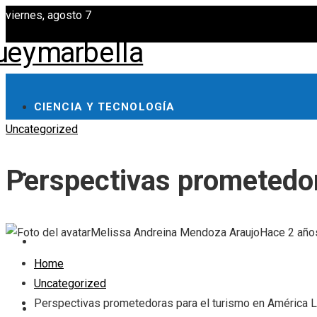
viernes, agosto 7
CIENCIA Y TECNOLOGÍA
Uncategorized
Perspectivas prometedor
INVERSIONES Y NEGOCIOS
Melissa Andreina Mendoza Araujo
Hace 2 año
CULTURA Y OCIO
Home
Uncategorized
Perspectivas prometedoras para el turismo en América L
RESPONSABILIDAD SOCIAL