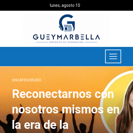
lunes, agosto 10
UNCATEGORIZED
Reconectarnos con
nosotros mismos en
la era de la