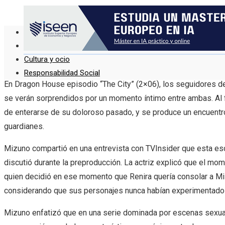
Ciencia y tecnología
Inversiones y negocios
Cultura y ocio
Responsabilidad Social
En Dragon House episodio “The City” (2×06), los seguidores d
se verán sorprendidos por un momento íntimo entre ambas. Al 
de enterarse de su doloroso pasado, y se produce un encuentr
guardianes.
Mizuno compartió en una entrevista con TVInsider que esta esc
discutió durante la preproducción. La actriz explicó que el mo
quien decidió en ese momento que Renira quería consolar a Mis
considerando que sus personajes nunca habían experimentado 
Mizuno enfatizó que en una serie dominada por escenas sexual