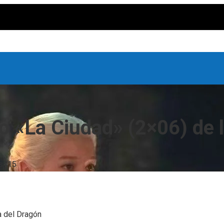
o «La Ciudad» (2×06) de 
s
415
a del Dragón