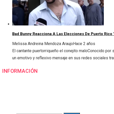
Bad Bunny Reacciona A Las Elecciones De Puerto Rico
Melissa Andreina Mendoza Araujo
Hace 2 años
El cantante puertorriqueño el conejito maloConocido por
un emotivo y reflexivo mensaje en sus redes sociales tras
INFORMACIÓN
Contacto
Política de Privacidad y Protección de Datos
Marco Legal del Sitio y Normas de Uso
Quiénes somos