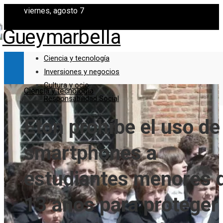
viernes, agosto 7
Ciencia y tecnología
Inversiones y negocios
Cultura y ocio
Ciencia y tecnología
Responsabilidad Social
Eton prohíbe el uso de
smartphones a
estudiantes menores 
13 años para proteger