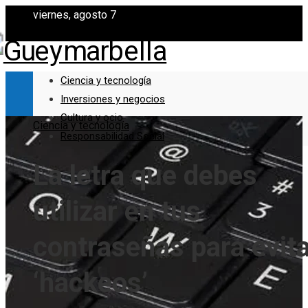
viernes, agosto 7
Ciencia y tecnología
Inversiones y negocios
Cultura y ocio
Ciencia y tecnología
Responsabilidad Social
La letra que debes
utilizar en tus
contraseñas para evit
‘hackeos’