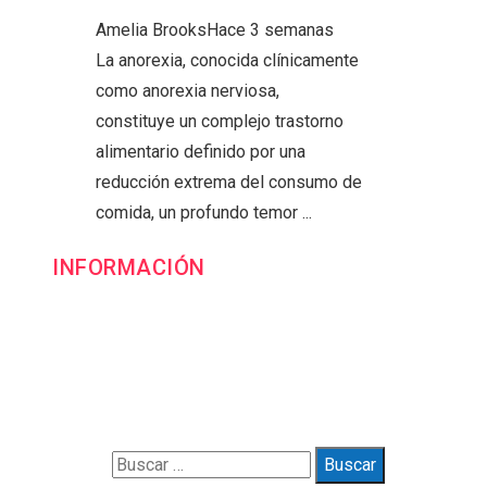
Amelia Brooks
Hace 3 semanas
La anorexia, conocida clínicamente
como anorexia nerviosa,
constituye un complejo trastorno
alimentario definido por una
reducción extrema del consumo de
comida, un profundo temor ...
INFORMACIÓN
Contacto
Política de Privacidad y Protección de Datos
Marco Legal del Sitio y Normas de Uso
Quiénes somos
Buscar: