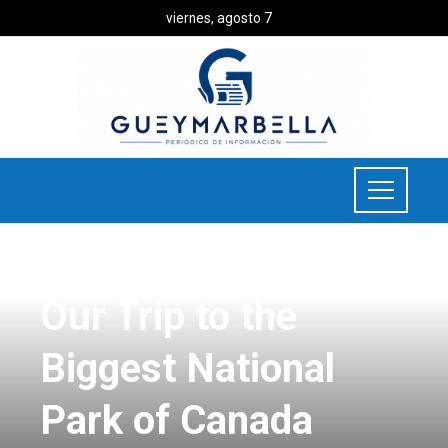
viernes, agosto 7
UNCATEGORIZED
Our Trip to the
Biggest National
Park of Canada